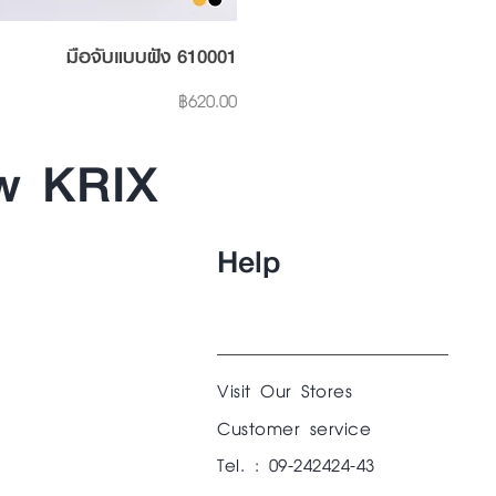
Quick View
มือจับแบบฝัง 610001
Price
฿620.00
w KRIX
Help
Visit Our Stores
Customer service
Tel. : 09-242424-43