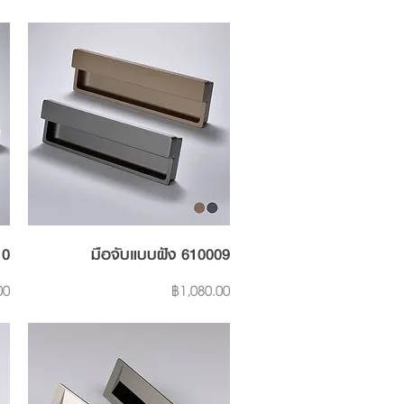
Quick View
10
มือจับแบบฝัง 610009
Price
00
฿1,080.00