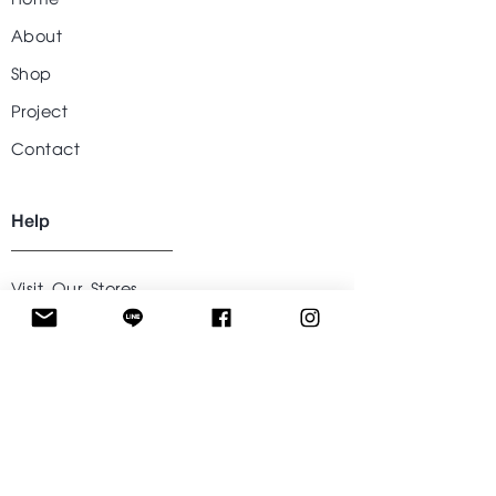
About
Shop
Project
Contact
Help
Visit Our Stores
Customer service
Tel. :
09-242424-43
Follow US