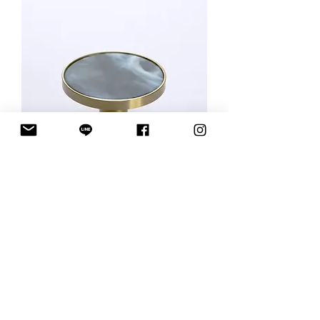
ตัวดึงทองเหลือง เรซิน 430019
Price
฿455.00