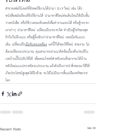
สำรวจเฟอร์นิเจอร์ที่ยังพอใช้งานได้นำมา D.I.Y ใหม่ เช่น โต๊ะ
หนังสือสมัยเรียนที่ยังใช้งานได้ นำมาทาสีใหม่ต่อเติมใหม่ให้เป็นชั้น
วางหนังสือ หรือใช้วางคอมพิวเตอร์เพื่อทำงานแทนได้ หรือตู้กระจก
เงาเก่าๆ นำมาทาสีใหม่ เปลี่ยนเป็นกระจกใส ทำเป็นตู้โชว์ของสุด
รักก็เก๋ไปอีกแบบ หรือตู้ลิ้นชักเก่านำมาทาสีใหม่ ถอดมือจับแบบ
เดิม เปลี่ยนเป็น
มือจับทองเหลือง
 แค่นี้ก็ได้ของใช้ใหม่ สวยงาม ไม่
ต้องเปลืองงบประมาณ คุณสามารถนำแนวคิดข้อเบื้องต้นก่อนรีโน
เวทบ้านนี้ไปปรับใช้ได้ เพื่อตอบโจทย์สำหรับคนที่อยากจะได้บ้าน
หลังใหม่แบบประหยัดงบประมาณ แล้วยังเป็นการนำสิ่งของมาใช้ให้
เกิดประโยชน์สูงสุดได้อีกด้วย จะได้ไม่เป็นการสิ้นเปลืองทรัพยากร
โลก
See All
Recent Posts