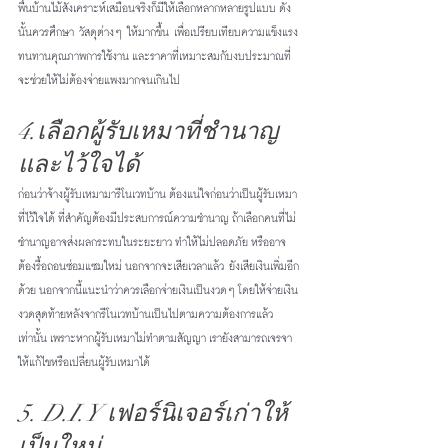
พื้นบ้านไม้สังเคราะห์เสมือนจริงก็มีให้เลือกหลากหลายรูปแบบ ดัง
นั้นควรศึกษา วัสดุต่างๆ ให้มากขึ้น เพื่อเปรียบเทียบความแข็งแรง
ทนทานคุณภาพการใช้งาน และราคาที่เหมาะสมกับงบประมาณที่
จะช่วยให้ไม่ต้องจ่ายแพงมากจนเกินไป 
4.เลือกผู้รับเหมาที่ชำนาญ
และไว้ใจได้ 
ก่อนว่าจ้างผู้รับเหมามารีโนเวทบ้าน ต้องแน่ใจก่อนว่าเป็นผู้รับเหมา
ที่ไว้ใจได้ ที่สำคัญต้องมีประสบการณ์ความชำนาญ ถ้าเลือกคนที่ไม่
ชำนาญอาจส่งผลกระทบในระยะยาว ทำให้ไม่ปลอดภัย หรืออาจ
ต้องรื้อถอนซ่อมแซมใหม่ นอกจากจะเสียเวลาแล้ว ยังเสียเงินเพิ่มอีก
ด้วย นอกจากนี้แนะนำว่าควรเลือกจ่ายเงินเป็นงวดๆ โดยให้จ่ายเงิน
งวดสุดท้ายหลังจากรีโนเวทบ้านเป็นไปตามความต้องการแล้ว
เท่านั้น เพราะหากผู้รับเหมาไม่ทำตามสัญญา เรายังสามารถเจรจา
ให้แก้ไขหรือเปลี่ยนผู้รับเหมาได้
5. D.I.Y เฟอร์นิเจอร์เก่าให้
เป็นใหม่ 