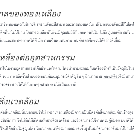
งกลของทองเหลือง
ระหว่างทองแดงกับสังกะสี เพราะสังกะสีสามารถละลายทองแดงได้ ปริมาณของสังกะสีที่ใส่
ผู้ผลิตที่นำไปใช้งาน โดยทองเหลืองที่ได้จะมีคุณสมบัติที่แตกต่างกันไป ไม่มีกฎเกณฑ์ตายตัว
่อนและสภาพอากาศได้ดี มีความแข็งแรงทนทาน ทนต่อรอยขีดข่วนได้อย่างดีเยี่ยม
หลืองต่ออุตสาหกรรม
าใช้ในงานอุตสาหกรรมได้อย่างแพร่หลาย โดยนำมาประกอบกับเครื่องจักรที่เป็นวัตถุดิบ
ดี เช่น การผลิตชิ้นส่วนของรถยนต์และอุปกรณ์สำคัญอื่นๆ อีกมากมาย 
ทองเหลือง
จึงมีบท
ารถสร้างรายได้ให้กับภาคอุตสาหกรรมได้เป็นอย่างดี
สิ่งแวดล้อม
ษต่อสิ่งแวดล้อมนั้นบอกเลยว่าไม่ เพราะทองเหลืองมีความเป็นมิตรต่อสิ่งแวดล้อมค่อนข้างสูง
ะสิทธิภาพ จึงไม่ก่อให้เกิดมลพิษต่อสิ่งแวดล้อม และยังสามารถใช้งานควบคู่กับธรรมชาติได้
ใหม่ได้อย่างไม่สูญเปล่า โดยนำทองเหลืองมาหลอมและขึ้นรูปใหม่ก็สามารถกลับมาใช้งานได้