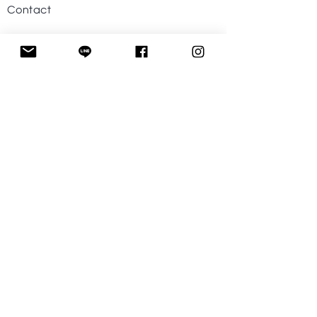
Contact
Help
Visit Our Stores
Customer service
Tel. :
09-242424-43
Follow US
Facebook
Instagram
Line