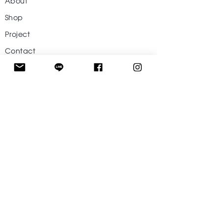
Shop
Project
Contact
Help
Visit Our Stores
Customer service
Tel. :
09-242424-43
Follow US
Facebook
Instagram