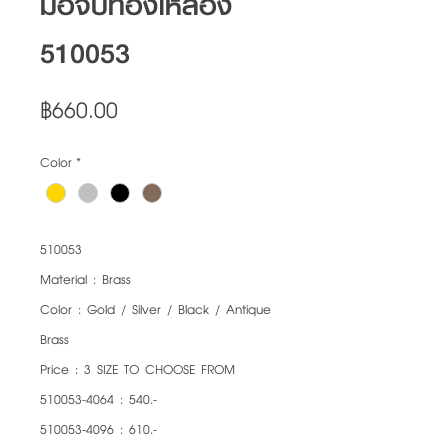
มือจับทองเหลือง
510053
Price
฿660.00
Color
*
510053
Material : Brass
Color : Gold / Silver / Black / Antique
Brass
Price : 3 SIZE TO CHOOSE FROM
510053-4064 : 540.-
510053-4096 : 610.-