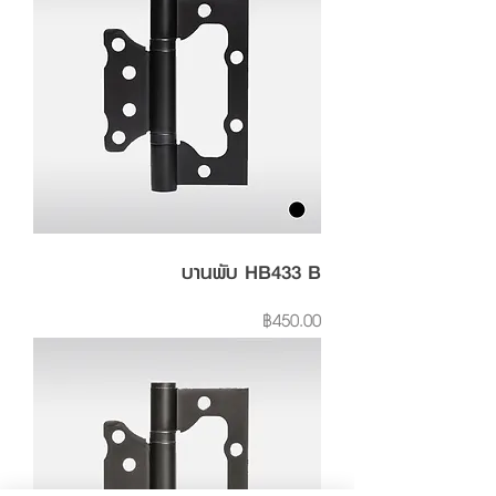
บานพับ HB433 B
Price
฿450.00