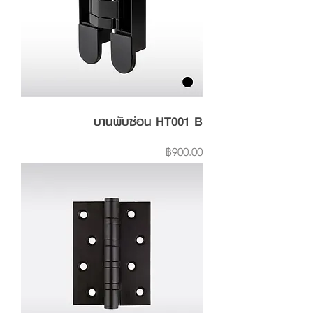
บานพับซ่อน HT001 B
Price
฿900.00