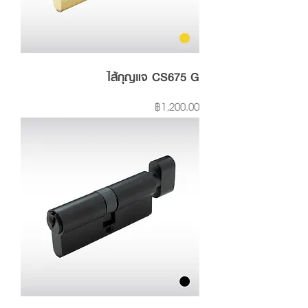
ไส้กุญแจ CS675 G
Price
฿1,200.00