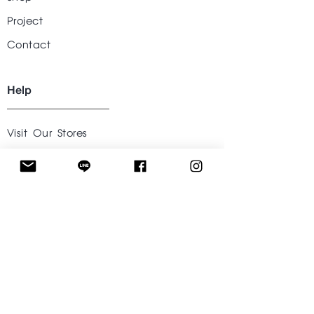
Project
Contact
Help
Visit Our Stores
Customer service
Tel. :
09-242424-43
Follow US
Facebook
Instagram
Line