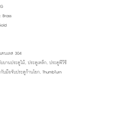
 G
: Brass
Gold
สแตนเลส 304
กับบานประตูไม้, ประตูเหล็ก, ประตูพีวีซี
กับมือจับประตูก้านโยก, ThumbTurn