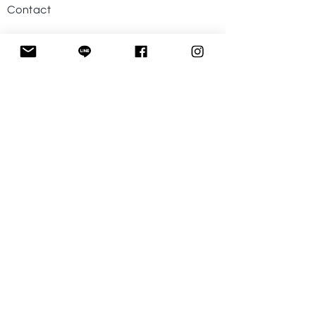
Contact
Help
Visit Our Stores
Customer service
Tel. :
09-242424-43
Follow US
Facebook
Instagram
Line