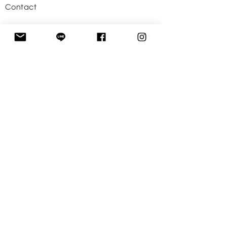
Contact
Help
Visit Our Stores
Customer service
Tel. :
09-242424-43
Follow US
Facebook
Instagram
Line