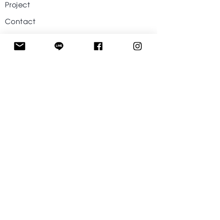
Project
Contact
Help
Visit Our Stores
Customer service
Tel. :
09-242424-43
Follow US
Facebook
Instagram
Line