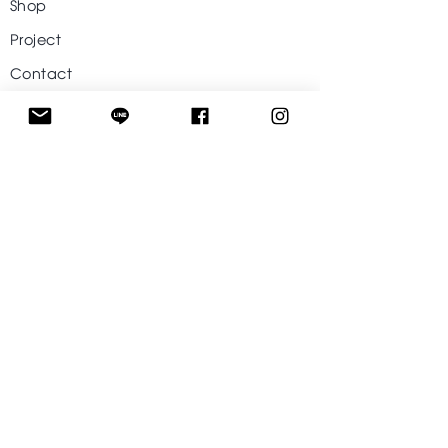
Shop
Project
Contact
Help
Visit Our Stores
Customer service
Tel. :
09-242424-43
Follow US
Facebook
Instagram
Line