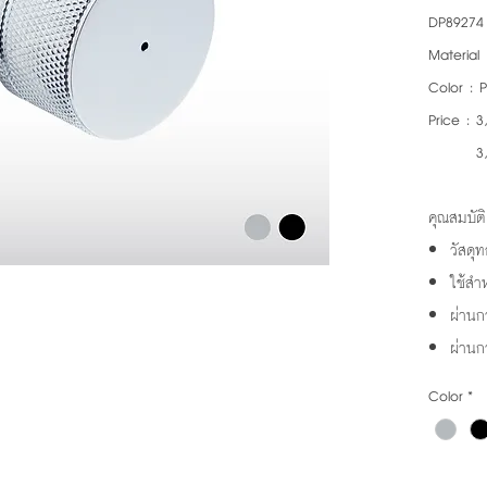
DP89274
Material 
Color : 
Price : 3
3,650.
คุณสมบัติ
วัสดุ
ใช้สำ
ผ่านก
ผ่าน
Color
*