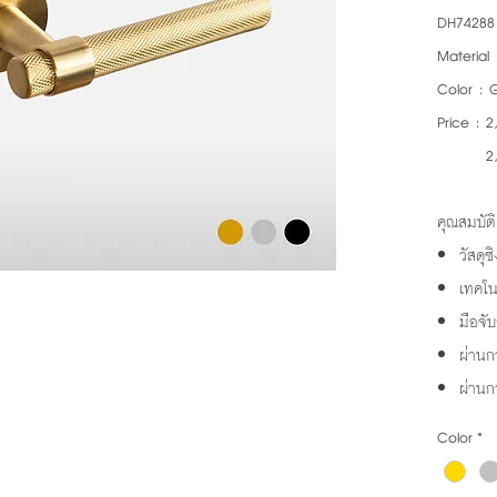
DH74288
Material 
Color : G
Price : 2
2,400
คุณสมบัติ
วัสดุซ
เทคโนโ
มือจั
ผ่านก
ผ่าน
Color
*