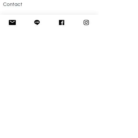
Contact
Help
Visit Our Stores
Customer service
Tel. :
09-242424-43
Follow US
Facebook
Instagram
Line