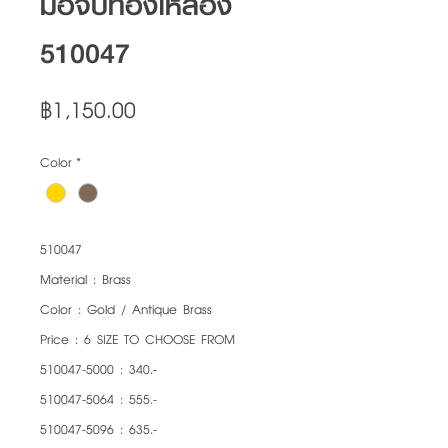
มือจับทองเหลือง
510047
Price
฿1,150.00
Color
*
510047
Material : Brass
Color : Gold / Antique Brass
Price : 6 SIZE TO CHOOSE FROM
510047-5000 : 340.-
510047-5064 : 555.-
510047-5096 : 635.-