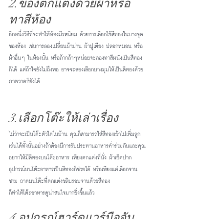
2.ของตกแต่งด้วยผ้าหรือ
ทาสีห้อง
อีกหนึ่งวิธีที่จะทำให้ห้องมีรสนิยม ด้วยการเลือกใช้สีทองในบางจุด
ของห้อง เช่นการลองเปลี่ยนผ้าม่าน ผ้าปูเตียง ปลอกหมอน หรือ
ผ้าอื่นๆ ในห้องนั้น หรือถ้ากล้าๆหน่อยจะลองทาสีผนังเป็นสีทอง
ก็ได้ แต่ถ้าใจยังไม่ถึงพอ อาจจะลองเลือกบางมุมให้เป็นสีทองด้วย
ภาพวาดก็ยังได้
3.เลือกโต๊ะให้เล่าเรื่อง
ไม่ว่าจะเป็นโต๊ะตัวใดในบ้าน คุณก็สามารถใส่สีทองเข้าไปเพิ่มลูก
เล่นได้ทั้งนั้นอย่างถ้าต้องมีการรับประทานอาหารค่ำร่วมกันและคุณ
อยากให้มีสีทองบนโต๊ะอาหาร เพียงตกแต่งที่นั่ง ผ้าเช็ดปาก 
อุปกรณ์บนโต๊ะอาหารเป็นสีทองก็ช่วยได้ หรือเพียงแค่เลือกจาน 
ชาม ถาดบนโต๊ะที่ตกแต่งขลิบรอบจานด้วยสีทอง
ก็ทำให้โต๊ะอาหารดูน่าสนใจมากยิ่งขึ้นแล้ว
4.อุปกรณ์ฮาร์ดแวร์มือจับ