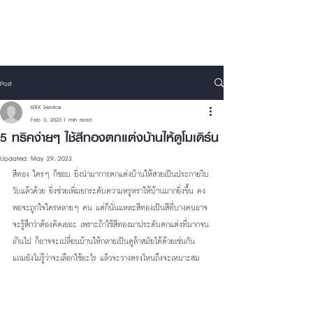
Post
KRIX Service
Feb 3, 2023
1 min read
5 ทริคง่ายๆ ใช้สีทองตกแต่งบ้านให้ดูโมเดิร์น
Updated:
May 29, 2023
สีทอง ใครๆ ก็ชอบ ยิ่งนำมาการตกแต่งบ้านให้สวยเป็นประกายวิบ
วับแล้วด้วย ยิ่งช่วยเพิ่มยกระดับความหรูหราให้บ้านมากยิ่งขึ้น คง
พอจะถูกใจใครหลายๆ คน แต่ก็นั่นแหละสีทองเป็นสีที่บางคนอาจ
จะรู้สึกว่าต้องคิดเยอะ เพราะถ้าใช้สีทองมาประดับตกแต่งที่มากจน
เกินไป ก็อาจจะเปลี่ยนบ้านให้กลายเป็นดูล้าสมัยได้ด้วยเช่นกัน 
แถมยังไม่รู้ว่าจะเลือกใช้อะไร แล้วจะวางตรงไหนถึงจะเหมาะสม