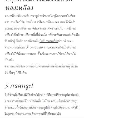
ทองเหลือง
ทองเหลืองกลับมาแล้ว พวกอุปกรณ์ขนาดใหญ่โดยเฉพาะในห้อง
ครัว การเลือกใช้อุปกรณ์ทำครัวสีทองเหลืองมาทดแทน ถ้าคิดว่า
อุปกรณ์เครื่องครัวสีทอง สีมันสว่างและจัดจ้านเกินไป การใช้ทอง
เหลืองก็เป็นอีกทางเลือกหนึ่งที่น่าสนใจ หรือจะหันมาตกแต่งด้วยมือ
จับหน้าตู้ ลิ้นชัก มาเปลี่ยนเป็น
มือจับทองเหลือง
นำมาติดแทน
ตำแหน่งเดิมก็ย่อมได้ เพราะนอกจากจะสวยแล้วดีไซน์มือจับทอง
เหลืองก็มีให้เลือกหลากหลาย ทั้งแข็งแรงทนทานใช้งานได้นานไม่
เป็นสนิม
สามารถนำมือจับทองเหลืองไปติดตกแต่งเฟอร์นิเจอร์บานตู้ ลิ้นชัก 
ห้องอื่นๆ ได้อีกด้วย
5.กรอบรูป
สิ่งที่ช่วยเพิ่มสีทองให้กับบ้านได้ง่ายๆ ก็คือการใช้กรอบรูปมาประดับ
ตกแต่งวางตั้งบนโต๊ะ หรือติดที่ผนังบ้าน อาจไม่ต้องเลือกกรอบรูป
สีทองแบบทั้งอันเพียงแต่เลือกกรอบรูปที่มีลายเส้นสีทองมาวางตั้งไว้
ในจุดของห้องตามความต้องการแค่นี้ก็เพียงพอแล้ว