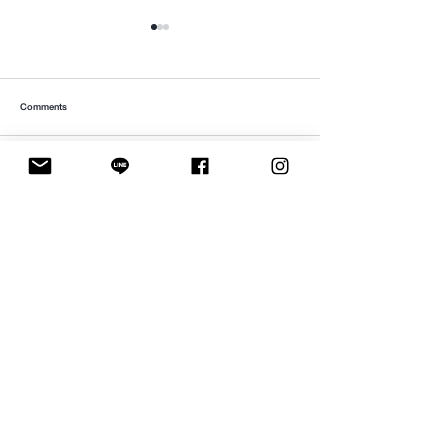
Comments
Write a comment...
เคล็ดไม่ลับเลือกมือจับประตูก้านโยกอย่างมี
5 เทคนิคเลือกใช้เฟอร์นิเจ
สไตล์
เฮ้าส์
Get to know KRIX
Home
About
Shop