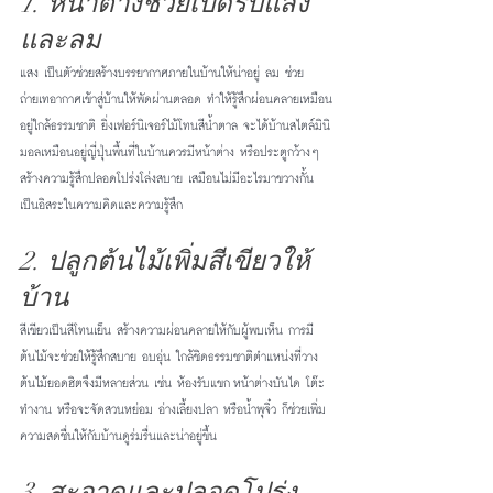
1. หน้าต่างช่วยเปิดรับแสง
และลม
แสง เป็นตัวช่วยสร้างบรรยากาศภายในบ้านให้น่าอยู่ ลม ช่วย
ถ่ายเทอากาศเข้าสู่บ้านให้พัดผ่านตลอด ทำให้รู้สึกผ่อนคลายเหมือน
อยู่ใกล้ธรรมชาติ ยิ่งเฟอร์นิเจอร์ไม้โทนสีน้ำตาล จะได้บ้านสไตล์มินิ
มอลเหมือนอยู่ญี่ปุ่นพื้นที่ในบ้านควรมีหน้าต่าง หรือประตูกว้างๆ 
สร้างความรู้สึกปลอดโปร่งโล่งสบาย เสมือนไม่มีอะไรมาขวางกั้น 
เป็นอิสระในความคิดและความรู้สึก 
2. ปลูกต้นไม้เพิ่มสีเขียวให้
บ้าน
สีเขียวเป็นสีโทนเย็น สร้างความผ่อนคลายให้กับผู้พบเห็น การมี
ต้นไม้จะช่วยให้รู้สึกสบาย อบอุ่น ใกล้ชิดธรรมชาติตำแหน่งที่วาง
ต้นไม้ยอดฮิตจึงมีหลายส่วน เช่น ห้องรับแขก หน้าต่างบันได โต๊ะ
ทำงาน หรือจะจัดสวนหย่อม อ่างเลี้ยงปลา หรือน้ำพุจิ๋ว ก็ช่วยเพิ่ม
ความสดชื่นให้กับบ้านดูร่มรื่นและน่าอยู่ขึ้น
3. สะอาดและปลอดโปร่ง