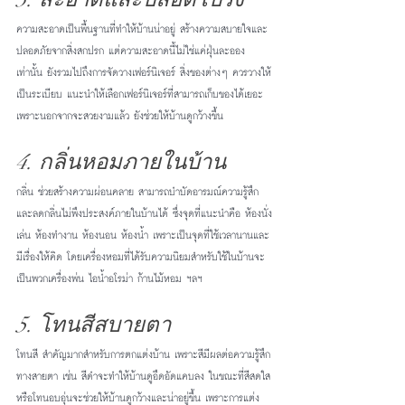
ความสะอาดเป็นพื้นฐานที่ทำให้บ้านน่าอยู่ สร้างความสบายใจและ
ปลอดภัยจากสิ่งสกปรก แต่ความสะอาดนี้ไม่ใช่แค่ฝุ่นละออง
เท่านั้น ยังรวมไปถึงการจัดวางเฟอร์นิเจอร์ สิ่งของต่างๆ ควรวางให้
เป็นระเบียบ แนะนำให้เลือกเฟอร์นิเจอร์ที่สามารถเก็บของได้เยอะ 
เพราะนอกจากจะสวยงามแล้ว ยังช่วยให้บ้านดูกว้างขึ้น
4. กลิ่นหอมภายในบ้าน
กลิ่น ช่วยสร้างความผ่อนคลาย สามารถบำบัดอารมณ์ความรู้สึก 
และลดกลิ่นไม่พึงประสงค์ภายในบ้านได้ ซึ่งจุดที่แนะนำคือ ห้องนั่ง
เล่น ห้องทำงาน ห้องนอน ห้องน้ำ เพราะเป็นจุดที่ใช้เวลานานและ
มีเรื่องให้คิด โดยเครื่องหอมที่ได้รับความนิยมสำหรับใช้ในบ้านจะ
เป็นพวกเครื่องพ่น ไอน้ำอโรม่า ก้านไม้หอม ฯลฯ 
5. โทนสีสบายตา
โทนสี สำคัญมากสำหรับการตกแต่งบ้าน เพราะสีมีผลต่อความรู้สึก
ทางสายตา เช่น สีดำจะทำให้บ้านดูอึดอัดแคบลง ในขณะที่สีสดใส
หรือโทนอบอุ่นจะช่วยให้บ้านดูกว้างและน่าอยู่ขึ้น เพราะการแต่ง