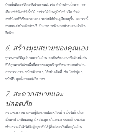
บ้านนั้นคือการใช้เฉดสีสร้างอารมณ์ เช่น ถ้าบ้านโทนน้ำตาล การ
เลือกเฟอร์นิเจอร์สีเนื้อไม้ จะช่วยให้บ้านดูมีสไตล์ หรือ ถ้านำ
เฟอร์นิเจอร์สีเขียวมาตกแต่ง จะช่วยให้บ้านดูเรียบหรูขึ้น นอกจากนี้
การตกแต่งบ้านด้วยโทนสี เป็นการบอกลักษณะตัวตนของเจ้าบ้าน
อีกด้วย
6. สร้างมุมสบายของคุณเอง
ทุกคนต่างก็มีมุมโปรดภายในบ้าน จะเป็นห้องนอนหรือห้องนั่งเล่น
ก็ได้คุณควรจัดโซนพื้นที่สบายของคุณซักจุดที่สามารถเอนตัวผ่อน
คลายจากความเหนื่อยล้าต่างๆ ได้อย่างเต็มที่ เช่น โซฟานุ่มๆ 
หน้าทีวี มุมนั่งอ่านหนังสือ ฯลฯ
7. สะดวกสบายและ
ปลอดภัย
ความสะดวกสบายควบคู่กับความปลอดภัยอย่าง 
มือจับก้านโยก
เมื่อเรานำมาติดแทนลูกบิดประตูภายในและภายนอกบ้านจะช่วย
สร้างความมั่นใจให้กับผู้อยู่อาศัยได้รู้สึกปลอดภัยเมื่ออยู่ในบ้าน 